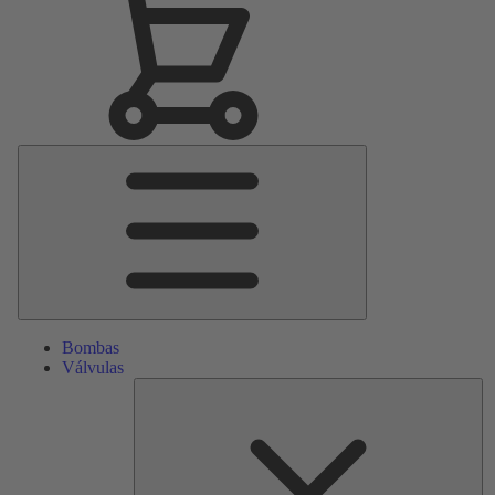
Menú
principal
Bombas
Válvulas
Re