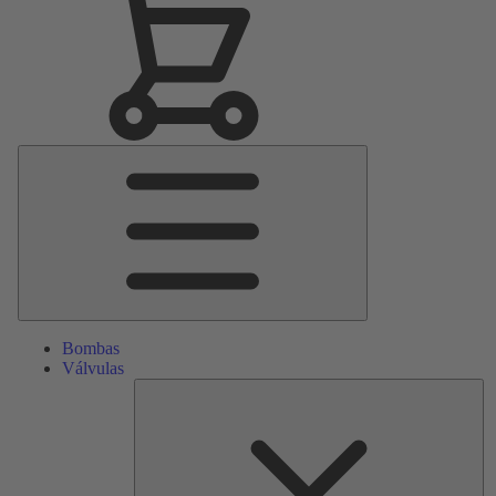
Menú
principal
Bombas
Válvulas
Re