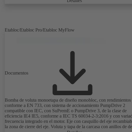
Detalles
EN 12756, eje con casquillo protector intercambiable en la zona del 
de eje. El diseño «back pull-out» permite un desmontaje del acoplam
de los soportes de cojinetes y del impulsor sin tener que separar la c
de la bomba de las tuberías. Los puntos de montaje son conformes a
IEC 60072; las dimensiones de la superficie envolvente son conform
Etabloc/Etabloc Pro/Etabloc MyFlow
DIN V 42673 (07-2011). Disponible en versión ATEX. Muy adelant
las exigencias de eficiencia de la directiva ErP.
Documentos
Bomba de voluta monoetapa de diseño monobloc, con rendimientos
conforme a EN 733, con sistema de accionamiento PumpDrive 2
compatible con IEC, con SuPremE o PumpDrive 3, de la clase de
eficiencia IE4 IE5, conforme a IEC TS 60034-2-3:2016 y con varia
frecuencia integrado en el motor. Eje con casquillo del eje recambiab
la zona de cierre del eje. Voluta y tapa de la carcasa con anillos de d
recambiables. Voluta con los pies de la bomba soldados en las ejecu