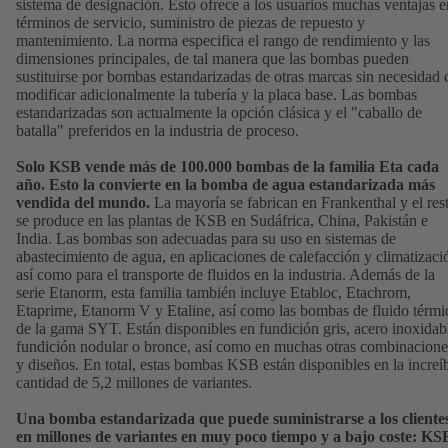
sistema de designación. Esto ofrece a los usuarios muchas ventajas e
términos de servicio, suministro de piezas de repuesto y
mantenimiento. La norma especifica el rango de rendimiento y las
dimensiones principales, de tal manera que las bombas pueden
sustituirse por bombas estandarizadas de otras marcas sin necesidad 
modificar adicionalmente la tubería y la placa base. Las bombas
estandarizadas son actualmente la opción clásica y el "caballo de
batalla" preferidos en la industria de proceso.
Solo KSB vende más de 100.000 bombas de la familia Eta cada
año. Esto la convierte en la bomba de agua estandarizada más
vendida del mundo.
La mayoría se fabrican en Frankenthal y el res
se produce en las plantas de KSB en Sudáfrica, China, Pakistán e
India. Las bombas son adecuadas para su uso en sistemas de
abastecimiento de agua, en aplicaciones de calefacción y climatizaci
así como para el transporte de fluidos en la industria. Además de la
serie Etanorm, esta familia también incluye Etabloc, Etachrom,
Etaprime, Etanorm V y Etaline, así como las bombas de fluido térmi
de la gama SYT. Están disponibles en fundición gris, acero inoxidab
fundición nodular o bronce, así como en muchas otras combinacione
y diseños. En total, estas bombas KSB están disponibles en la increí
cantidad de 5,2 millones de variantes.
Una bomba estandarizada que puede suministrarse a los cliente
en millones de variantes en muy poco tiempo y a bajo coste: KS