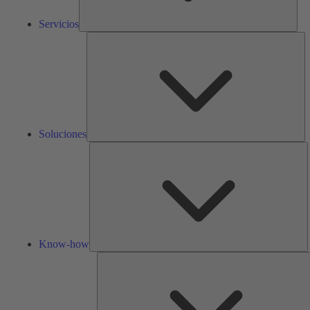
Servicios
So
Soluciones
K
h
Know-how