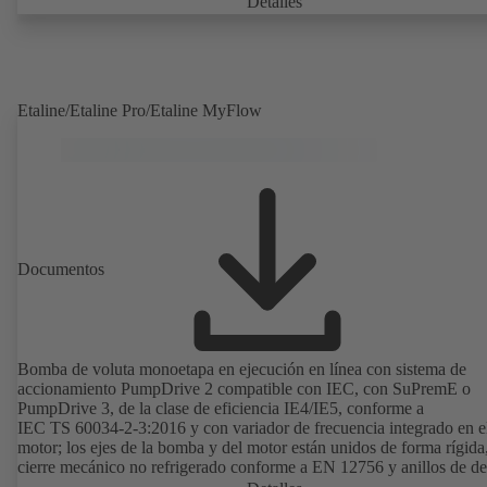
Detalles
B, C y S. Los puntos de montaje son conformes a IEC 60072; las
dimensiones de la superficie envolvente son conformes a
DIN V 42673 (07-2011). Disponible en versión ATEX. Muy adelant
las exigencias de eficiencia de la directiva ErP.
Etaline/Etaline Pro/Etaline MyFlow
Documentos
Bomba de voluta monoetapa en ejecución en línea con sistema de
accionamiento PumpDrive 2 compatible con IEC, con SuPremE o
PumpDrive 3, de la clase de eficiencia IE4/IE5, conforme a
IEC TS 60034-2-3:2016 y con variador de frecuencia integrado en e
motor; los ejes de la bomba y del motor están unidos de forma rígida
cierre mecánico no refrigerado conforme a EN 12756 y anillos de de
intercambiables. Linterna de accionamiento de fundición gris. Los p