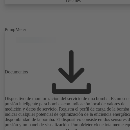
Detalles
de montaje son conformes a IEC 60072; las dimensiones de la superf
envolvente son conformes a DIN V 42673 (07-2011). Disponibles e
versión ATEX. Muy adelantada a las exigencias de eficiencia de la
directiva ErP.
PumpMeter
Documentos
Dispositivo de monitorización del servicio de una bomba. Es un sen
presión inteligente para bombas con indicación local de valores de
medición y datos de servicio. Registra el perfil de carga de la bomba
indicar cualquier potencial de optimización de la eficiencia energétic
disponibilidad de la bomba. El dispositivo consiste en dos sensores 
presión y un panel de visualización. PumpMeter viene totalmente e
de fábrica y está configurado conforme a la bomba correspondiente.