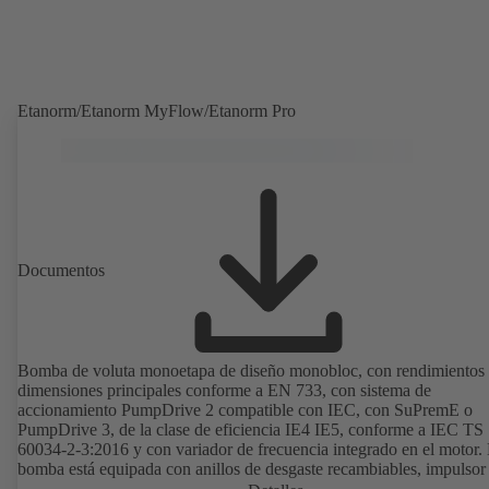
Etanorm/Etanorm MyFlow/Etanorm Pro
Documentos
Bomba de voluta monoetapa de diseño monobloc, con rendimientos
dimensiones principales conforme a EN 733, con sistema de
accionamiento PumpDrive 2 compatible con IEC, con SuPremE o
PumpDrive 3, de la clase de eficiencia IE4 IE5, conforme a IEC TS
60034-2-3:2016 y con variador de frecuencia integrado en el motor.
bomba está equipada con anillos de desgaste recambiables, impulsor 
cerrado con álabes curvados, cierres mecánicos simples o dobles se