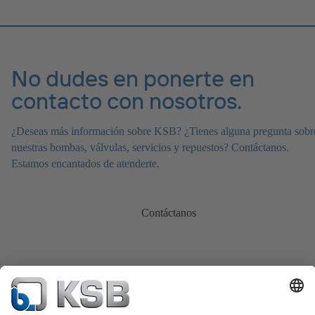
No dudes en ponerte en
contacto con nosotros.
¿Deseas más información sobre KSB? ¿Tienes alguna pregunta sobr
nuestras bombas, válvulas, servicios y repuestos? Contáctanos.
Estamos encantados de atenderte.
Contáctanos