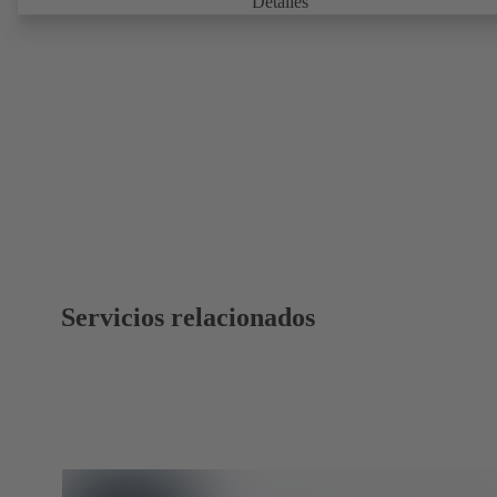
Detalles
y el estado de carga (de las bombas de velocidad fija) se pueden cons
en cualquier momento y en cualquier lugar con KSB Guard. Si se p
alguna desviación del funcionamiento normal, se envía una notificac
inmediatamente a través del portal web o la aplicación KSB Guard.
Además, los expertos del centro de vigilancia de KSB le ayudarán a
analizar la causa.
Servicios relacionados