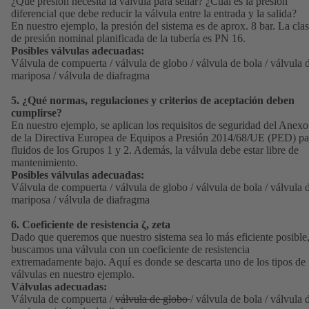
¿Qué presión necesita la válvula para sellar? ¿Cuál es la presión
diferencial que debe reducir la válvula entre la entrada y la salida?
En nuestro ejemplo, la presión del sistema es de aprox. 8 bar. La cla
de presión nominal planificada de la tubería es PN 16.
Posibles válvulas adecuadas:
Válvula de compuerta / válvula de globo / válvula de bola / válvula 
mariposa / válvula de diafragma
5. ¿Qué normas, regulaciones y criterios de aceptación deben
cumplirse?
En nuestro ejemplo, se aplican los requisitos de seguridad del Anexo
de la Directiva Europea de Equipos a Presión 2014/68/UE (PED) pa
fluidos de los Grupos 1 y 2. Además, la válvula debe estar libre de
mantenimiento.
Posibles válvulas adecuadas:
Válvula de compuerta / válvula de globo / válvula de bola / válvula 
mariposa / válvula de diafragma
6. Coeficiente de resistencia ζ, zeta
Dado que queremos que nuestro sistema sea lo más eficiente posible
buscamos una válvula con un coeficiente de resistencia
extremadamente bajo. Aquí es donde se descarta uno de los tipos de
válvulas en nuestro ejemplo.
Válvulas adecuadas:
Válvula de compuerta /
válvula de globo
/ válvula de bola / válvula 