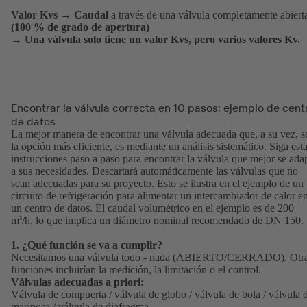
Valor Kvs
→
Caudal
a través de una válvula completamente abiert
(100 % de grado de apertura)
→ Una válvula solo tiene un valor Kvs, pero varios valores Kv.
Encontrar la válvula correcta en 10 pasos: ejemplo de cent
de datos
La mejor manera de encontrar una válvula adecuada que, a su vez, s
la opción más eficiente, es mediante un análisis sistemático. Siga est
instrucciones paso a paso para encontrar la válvula que mejor se ada
a sus necesidades. Descartará automáticamente las válvulas que no
sean adecuadas para su proyecto. Esto se ilustra en el ejemplo de un
circuito de refrigeración para alimentar un intercambiador de calor e
un centro de datos. El caudal volumétrico en el ejemplo es de 200
m
/h, lo que implica un diámetro nominal recomendado de DN 150.
3
1. ¿Qué función se va a cumplir?
Necesitamos una válvula todo - nada (ABIERTO/CERRADO). Otr
funciones incluirían la medición, la limitación o el control.
Válvulas adecuadas a priori:
Válvula de compuerta / válvula de globo / válvula de bola / válvula 
mariposa / válvula de diafragma