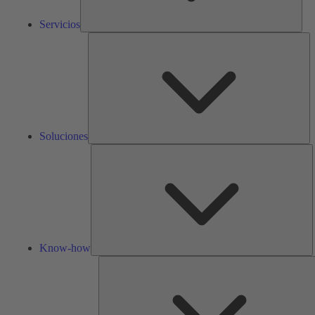
Servicios
So
Soluciones
K
h
Know-how