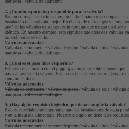
mariposa / válvula de diafragma
7. ¿Cuánto espacio hay disponible para la válvula?
Para nosotros, el espacio es muy limitado. Cuanto más compacta sea
instalación de la válvula, mejor. En el caso de un reemplazo “una po
una” de las válvulas existentes, es importante que tengan un diseño
idéntico. En nuestro ejemplo, esto significa que otras dos válvulas ya
no están en la selección.
Válvulas adecuadas:
Válvula de compuerta
/
válvula de globo
/ válvula de bola / válvula 
mariposa /
válvula de diafragma
8. ¿Cuál es el paso libre requerido?
Esto está relacionado con el pigging y con si los sólidos tienen que
pasar a través de la válvula. Este no es el caso en nuestro ejemplo y 
tanto no le afecta.
Válvulas adecuadas:
Válvula de compuerta
/
válvula de globo
/ válvula de bola / válvula 
mariposa /
válvula de diafragma
9. ¿Hay algún requisito higiénico que deba cumplir la válvula?
Esto es especialmente importante para las instalaciones de agua pota
y en la industria alimentaria. Nuestro ejemplo no tiene tales requisito
Válvulas adecuadas:
Válvula de compuerta
/
válvula de globo
/ válvula de bola / válvula 