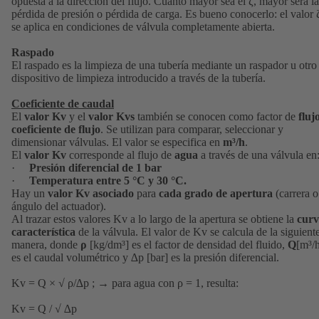
opuesta a la dirección del flujo. Cuanto mayor sea el ζ, mayor será la
pérdida de presión o pérdida de carga. Es bueno conocerlo: el valor 
se aplica en condiciones de válvula completamente abierta.
Raspado
El raspado es la limpieza de una tubería mediante un raspador u otro
dispositivo de limpieza introducido a través de la tubería.
Coeficiente de caudal
El
valor Kv
y el
valor Kvs
también se conocen como factor de
fluj
coeficiente de flujo
. Se utilizan para comparar, seleccionar y
dimensionar válvulas. El valor se especifica en
m³/h
.
El
valor Kv
corresponde al flujo de
agua
a través de una válvula en
·
Presión diferencial de 1 bar
·
Temperatura entre 5 °C y 30 °C.
Hay un
valor Kv asociado
para
cada grado de apertura
(carrera o
ángulo del actuador).
Al trazar estos valores Kv a lo largo de la apertura se obtiene la
cur
característica
de la válvula. El valor de Kv se calcula de la siguient
manera, donde
ρ
[kg/dm³] es el factor de densidad del fluido,
Q
[m³/
es el caudal volumétrico y ∆p [bar] es la presión diferencial.
Kv = Q × √ ρ/∆p ; → para agua con ρ = 1, resulta:
Kv = Q / √ ∆p