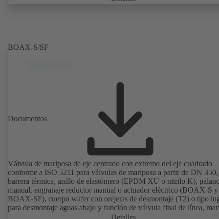
BOAX-S/SF
Documentos
Válvula de mariposa de eje centrado con extremo del eje cuadrado
conforme a ISO 5211 para válvulas de mariposa a partir de DN 350,
barrera térmica, anillo de elastómero (EPDM XU o nitrilo K), palan
manual, engranaje reductor manual o actuador eléctrico (BOAX-S y
BOAX-SF), cuerpo wafer con orejetas de desmontaje (T2) o tipo lu
para desmontaje aguas abajo y función de válvula final de línea, mar
de acero inoxidable 1.4308, conexiones según EN.
Detalles