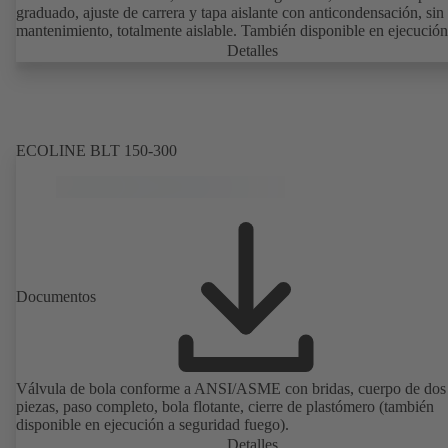
graduado, ajuste de carrera y tapa aislante con anticondensación, sin
mantenimiento, totalmente aislable. También disponible en ejecución
agua potable con certificación DVGW y revestimiento sintético
Detalles
electrostático (EKB). Con sistema de sensores de ultrasonidos, sin contacto
con el fluido. Monitorización estacionaria con BOATRONIC 100
(24V CA/CC, Modbus) de la dirección de flujo, del flujo volumétric
la temperatura y registro opcional de la temperatura de avance y de
retorno, de la potencia y de la cantidad de calor. Medición móvil de l
ECOLINE BLT 150-300
dirección de flujo, del caudal volumétrico y de la temperatura median
ordenador de medición BOATRONIC 100 (batería).
Documentos
Válvula de bola conforme a ANSI/ASME con bridas, cuerpo de dos
piezas, paso completo, bola flotante, cierre de plastómero (también
disponible en ejecución a seguridad fuego).
Detalles