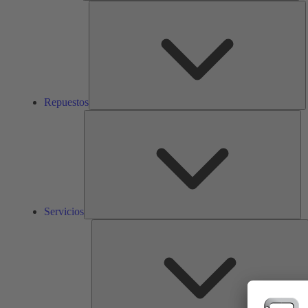
R
Repuestos
Ser
Servicios
S