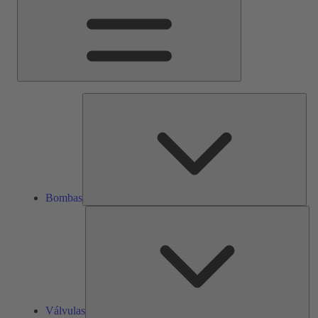
Bom
Bombas
Vál
Válvulas