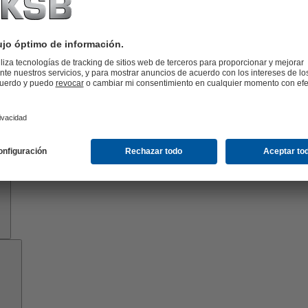
Know-
how
Herramientas
Acerca
de
KSB