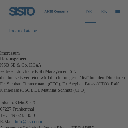
DE
EN
Produktkatalog
Impressum
Herausgeber:
KSB SE & Co. KGaA
vertreten durch die KSB Management SE,
die ihrerseits vertreten wird durch ihre geschäftsführenden Direktoren
Dr. Stephan Timmermann (CEO), Dr. Stephan Bross (CTO), Ralf
Kannefass (CSO), Dr. Matthias Schmitz (CFO)
Johann-Klein-Str. 9
67227 Frankenthal
Tel. +49 6233 86-0
E-Mail:
info@ksb.com
Amtsgericht Ludwigshafen am Rhein - HRB 65657