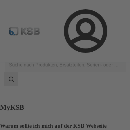
Pumpen & Armaturen finden
Produkt konfigurieren
E
Login
Kontakt
Suchbereich
Suchbereich
MyKSB
Warum sollte ich mich auf der KSB Webseite