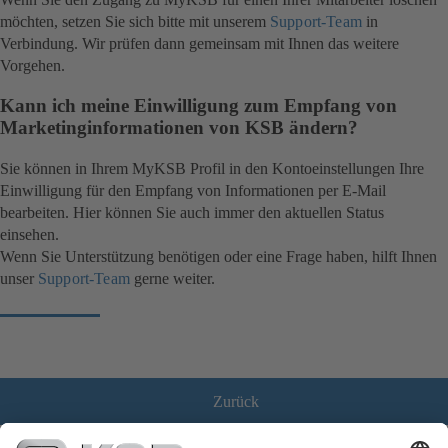
möchten, setzen Sie sich bitte mit unserem
Support-Team
in
Verbindung. Wir prüfen dann gemeinsam mit Ihnen das weitere
Vorgehen.
Kann ich meine Einwilligung zum Empfang von
Marketinginformationen von KSB ändern?
Sie können in Ihrem MyKSB Profil in den Kontoeinstellungen Ihre
Einwilligung für den Empfang von Informationen per E-Mail
bearbeiten. Hier können Sie auch immer den aktuellen Status
einsehen.
Wenn Sie Unterstützung benötigen oder eine Frage haben, hilft Ihnen
unser
Support-Team
gerne weiter.
Zurück