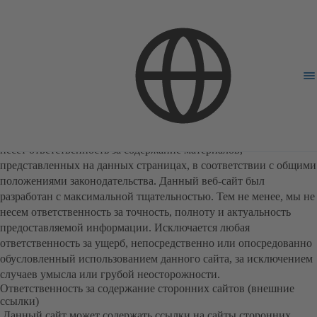
Освобождение от ответственности
Ответственность за содержание
Являясь поставщиком услуг в соответствии с § 7 п.1 Закона о
средствах аудиовизуальной информации (TMG) KSB
несет ответственность за содержание материалов,
представленных на данных страницах, в соответствии с общими
положениями законодательства. Данный веб-сайт был
разработан с максимальной тщательностью. Тем не менее, мы не
несем ответственность за точность, полноту и актуальность
предоставляемой информации. Исключается любая
ответственность за ущерб, непосредственно или опосредованно
обусловленный использованием данного сайта, за исключением
случаев умысла или грубой неосторожности.
Ответственность за содержание сторонних сайтов (внешние
ссылки)
Данный сайт может содержать ссылки на сайты сторонних