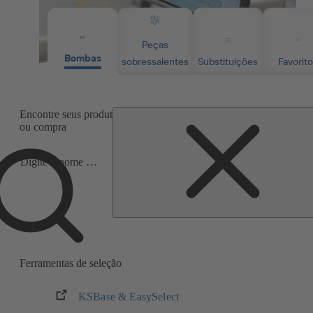
Peças
Bombas
sobressalentes
Substituições
Favorit
Encontre seus produtos, números de material ou série para inform
ou compra
Área
de
busca
Área
Pesquisa precisa de produtos e peças
de
sobressalentes em menos de três minuto
busca
Ferramentas de seleção
KSBase & EasySelect
(abre
em