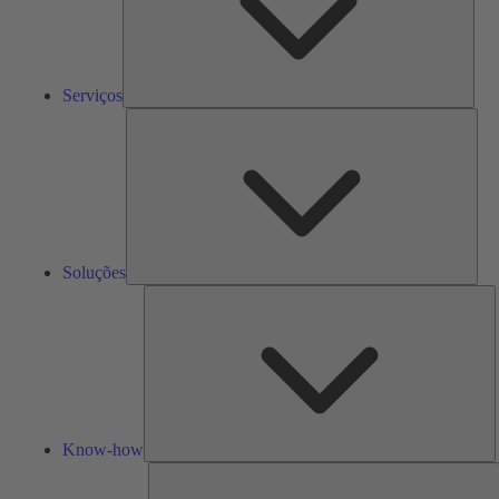
Serviços
Solu
Soluções
K
h
Know-how
F