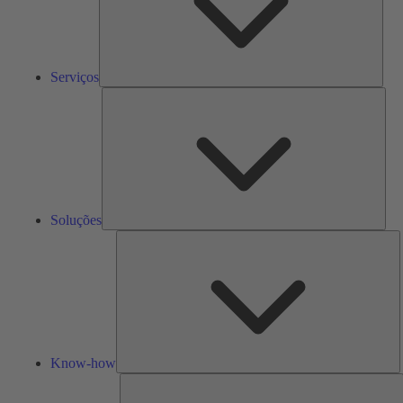
Serviços
Solu
Soluções
K
h
Know-how
F