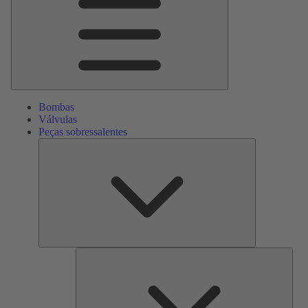
Bombas
Válvulas
Peças sobressalentes
Peças
sobressalente
Serv