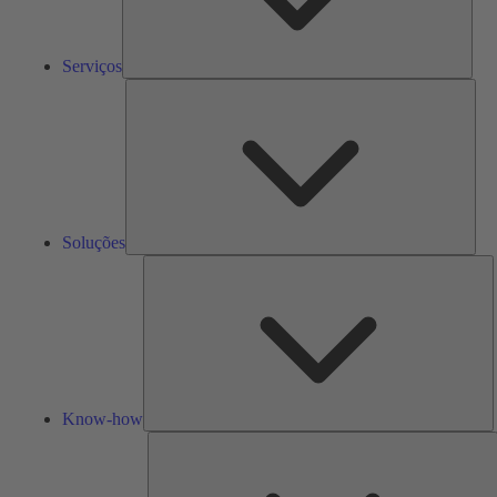
Serviços
Solu
Soluções
K
h
Know-how
F