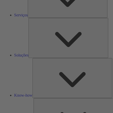
Serviços
Solu
Soluções
K
h
Know-how
F