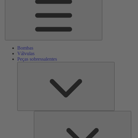
Bombas
Válvulas
Peças sobressalentes
Peças
sobressalente
Serv