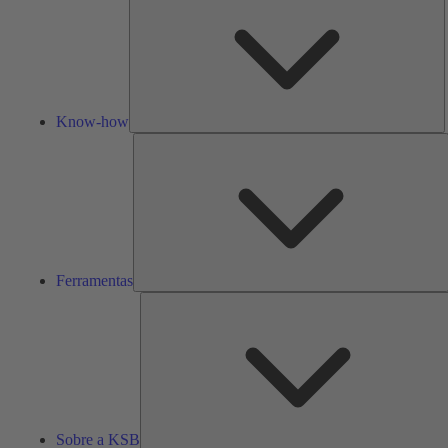
Know-how
F
Ferramentas
Sobre a KSB