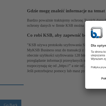
Gdzie mogę znaleźć informacje na tema
Bardzo poważnie traktujemy ochronę Twoich danyc
ochrony danych w firmie KSB można znaleźć pod 
Co robi KSB, aby zapewnić bezpieczną
"KSB używa protokołu szyfrowania SSL (Secure Socke
MyKSB Business oraz do transakcji z koszyka zakup
obecnie szybkości szyfrowania 128 bitów. Szyfro
przeglądanie informacji przesyłanych między kompu
rozpoczynają się od „https://” a nie od „http://”.
Jeśli potrzebujesz pomocy lub masz pytanie, nasz
ze
Go Back