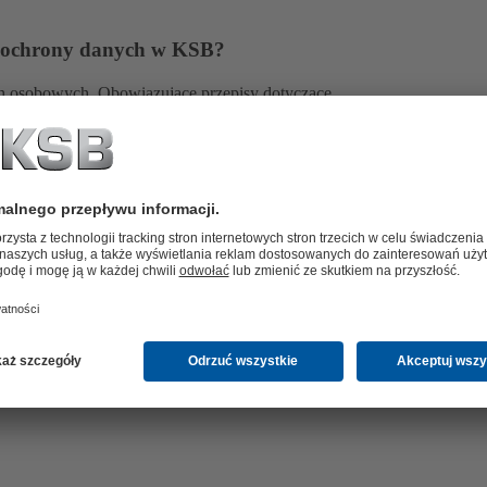
t ochrony danych w KSB?
h osobowych. Obowiązujące przepisy dotyczące
następującym
linkiem
.
 wymianę danych?
ts Layer) do transmisji treści po zalogowaniu się do
ów na stronie internetowej przy najwyższej dostępnej
wanie uniemożliwia nieupoważnionym osobom
terami. Adresy zaszyfrowanych stron internetowych
spół pomocy technicznej
chętnie Ci pomoże."