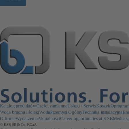
Katalog produktów
Części zamienne
Usługi / Serwis
Koszyk
Oprogram
Woda brudna i ścieki
Woda
Przemysł Ogólny
Technika instalacyjna
Ene
O firmie
Wydarzenia
Aktualności
Career opportunities at KSB
Media s
© KSB SE & Co. KGaA