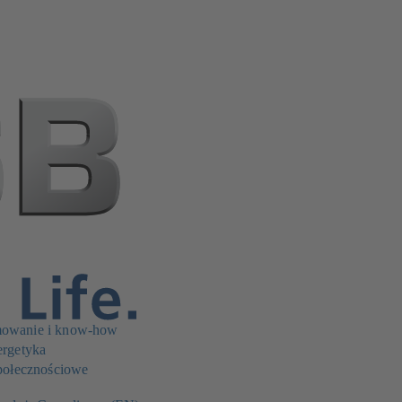
owanie i know-how
rgetyka
połecznościowe