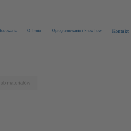
tosowania
O firmie
Oprogramowanie i know-how
Kontakt
u
Znajdź pompę
Znajdź armaturę