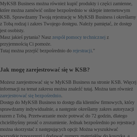
MyKSB Business można również kupić produkty i części zamienne,
które można zamówić online bezpośrednio w sklepie internetowym
KSB. Sprawdzamy Twoją rejestrację w MyKSB Business i określamy
z Tobą rodzaj i zakres Twojego dostępu. Należy pamiętać, że dostęp
jest osobisty.
Masz jakieś pytania? Nasz
zespół pomocy technicznej
z
przyjemnością Ci pomoże.
Tutaj można przejść bezpośrednio do
rejestracji
."
Jak mogę zarejestrować się w KSB?
Możesz zarejestrować się w MyKSB Business na stronie KSB. Więcej
informacji na temat zakresu można znaleźć tutaj. Można tam również
zarejestrować się bezpośrednio
.
Dostęp do MyKSB Business to dostęp dla klientów firmowych, który
sprawdzamy indywidualnie, a następnie określamy zakres autoryzacji
razem z Tobą. Przetwarzanie może potrwać do 72 godzin, dlatego
chcielibyśmy prosić o zrozumienie. Jednak bezpośrednio po rejestracji
można skorzystać z następujących opcji: Można wyszukiwać
wszystkie typoszeregi i dodawać numery materiałów do koszyka, a