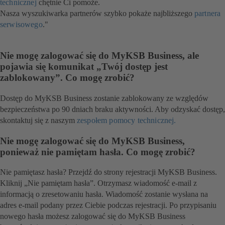
technicznej
chętnie Ci pomoże.
Nasza wyszukiwarka partnerów szybko pokaże najbliższego
partnera
serwisowego
(otwiera
."
się
w
Nie mogę zalogować się do MyKSB Business, ale
nowej
pojawia się komunikat „Twój dostęp jest
karcie)
zablokowany”. Co mogę zrobić?
Dostęp do MyKSB Business zostanie zablokowany ze względów
bezpieczeństwa po 90 dniach braku aktywności. Aby odzyskać dostęp,
skontaktuj się z naszym
zespołem pomocy technicznej.
Nie mogę zalogować się do MyKSB Business,
ponieważ nie pamiętam hasła. Co mogę zrobić?
Nie pamiętasz hasła? Przejdź do strony rejestracji MyKSB Business.
Kliknij „Nie pamiętam hasła”. Otrzymasz wiadomość e-mail z
informacją o zresetowaniu hasła. Wiadomość zostanie wysłana na
adres e-mail podany przez Ciebie podczas rejestracji. Po przypisaniu
nowego hasła możesz zalogować się do MyKSB Business