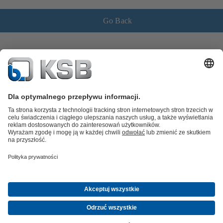
Go Back
Katalog produktów
Części zamienne
Usługi /
Serwis
Koszyk
Oprogramowanie i know-how
Woda brudna i ścieki
Woda
Przemysł Ogólny
Technika
instalacyjna
Energetyka
O firmie
Wydarzenia
Aktualności
Career opportunities at KSB
Media
społecznościowe
© KSB SE & Co. KGaA