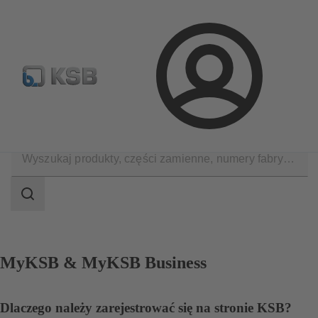
Wyszukiwanie części zamiennych
Konfiguracja produktu
Login
Kontakt
Zakres
wyszukiwania
Zakres
wyszukiwania
MyKSB & MyKSB Business
Dlaczego należy zarejestrować się na stronie KSB?