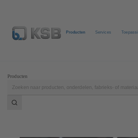
Producten
Services
Toepass
Configure Product
KSB Select
Standaard stuklijste
Producten
Zoekgebied
Zoekgebied