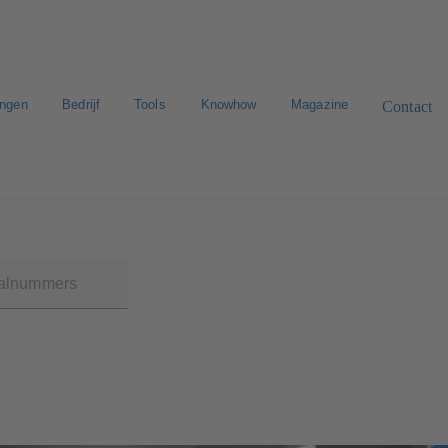
ingen
Bedrijf
Tools
Knowhow
Magazine
Contact
n zoeken
E-Paper-Portal
Werken bij KSB