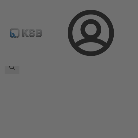
Aanmelding
Producten
Productcatalogus
CHTRa
Zoekgebied
Zoekgebied