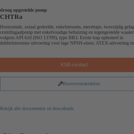
droog opgestelde pomp
CHTRa
Horizontale, axiaal gedeelde, enkelstrooms, meertraps, tweezijdig gela
centrifugaalpomp met enkelvoudige behuizing en tegengestelde waaier
volgens API 610 (ISO 13709), type BB3. Eerste trap optioneel in
dubbelstroomse uitvoering voor lage NPSH-eisen. ATEX-uitvoering mo
KSB-contact
Reserveonderdelen
Bekijk alle documenten en downloads