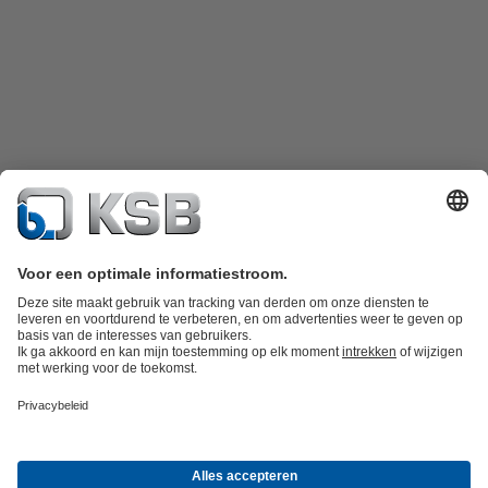
Productcatalogus
KSB SupremeServ: Spare Parts
KSB SupremeServ:
premium service voor pompen en afsluiters
Winkelwagen
Tools
Afvalwatertechniek
Watertechniek
Industrietechniek
Gebouwentechnie