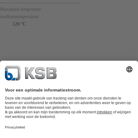
Maximaal toegestane
mediumtemperatuur
120 °C
Productcatalogus
KSB SupremeServ: Spare Parts
KSB SupremeServ: