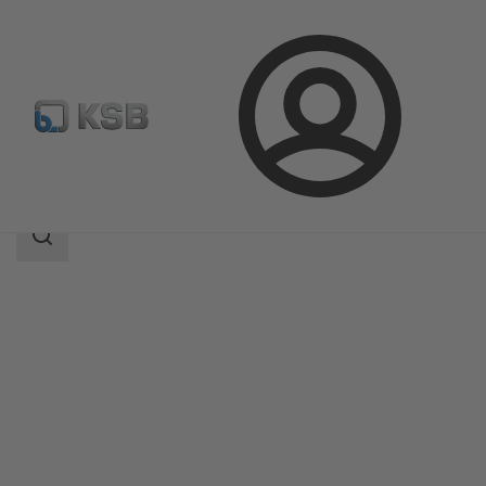
Aanmelding
Producten
Productcatalogus
ZW
Zoekgebied
Zoekgebied