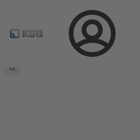
Aanmelding
Producten
Productcatalogus
PNZ
Zoekgebied
Zoekgebied