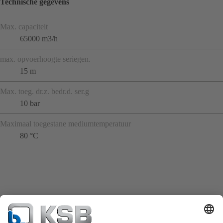
Technische gegevens
Max. capaciteit
65000 m3/h
max. opvoerhoogte seriegen.
15 m
Max. toeg. dr.z. bedr.d. ser.g
10 bar
Maximaal toegestane mediumtemperatuur
80 °C