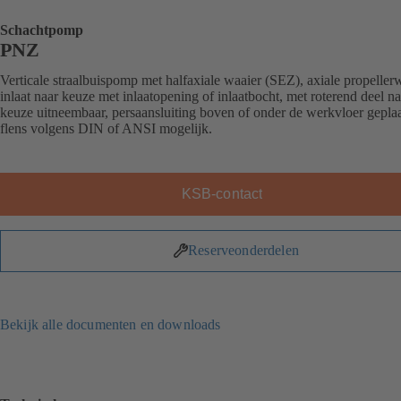
Schachtpomp
PNZ
Verticale straalbuispomp met halfaxiale waaier (SEZ), axiale propellerw
inlaat naar keuze met inlaatopening of inlaatbocht, met roterend deel na
keuze uitneembaar, persaansluiting boven of onder de werkvloer geplaa
flens volgens DIN of ANSI mogelijk.
KSB-contact
Reserveonderdelen
Bekijk alle documenten en downloads