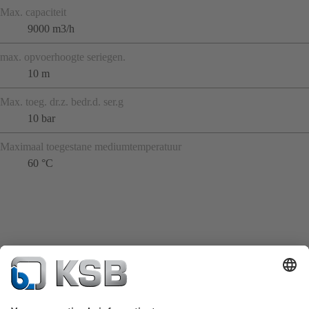
Max. capaciteit
9000 m3/h
max. opvoerhoogte seriegen.
10 m
Max. toeg. dr.z. bedr.d. ser.g
10 bar
Maximaal toegestane mediumtemperatuur
60 °C