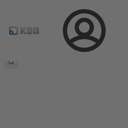
Aanmelding
Producten
Productcatalogus
PNW
Zoekgebied
Zoekgebied