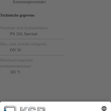
Kernenergiecentrales
Technische gegevens
Nominale druk hydrauliekhuis
PN 320, Speciaal
Max. nom. breedte seriegener.
DN 50
Maximaal toegestane
mediumtemperatuur
365 °C