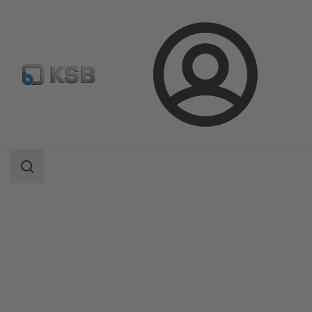
Aanmelding
Producten
Productcatalogus
NUCA 320/-A 320/-ES type V
Zoekgebied
Zoekgebied