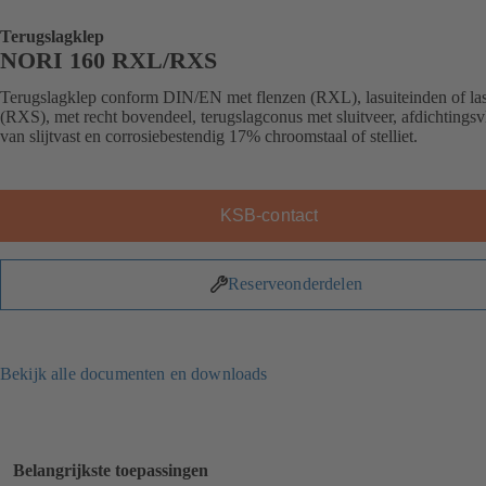
Terugslagklep
NORI 160 RXL/RXS
Terugslagklep conform DIN/EN met flenzen (RXL), lasuiteinden of la
(RXS), met recht bovendeel, terugslagconus met sluitveer, afdichtings
van slijtvast en corrosiebestendig 17% chroomstaal of stelliet.
KSB-contact
Reserveonderdelen
Bekijk alle documenten en downloads
Belangrijkste toepassingen