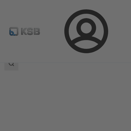
Aanmelding
Producten
Productcatalogus
NORI 160 RXL/RXS
Zoekgebied
Zoekgebied