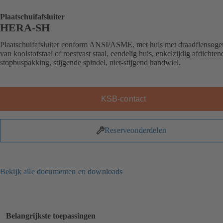
Plaatschuifafsluiter
HERA-SH
Plaatschuifafsluiter conform ANSI/ASME, met huis met draadflensogen
van koolstofstaal of roestvast staal, eendelig huis, enkelzijdig afdichten
stopbuspakking, stijgende spindel, niet-stijgend handwiel.
KSB-contact
Reserveonderdelen
Bekijk alle documenten en downloads
Belangrijkste toepassingen