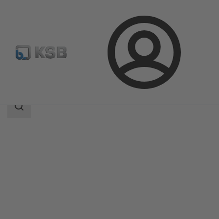
Aanmelding
Producten
Productcatalogus
HERA-SH
Zoekgebied
Zoekgebied