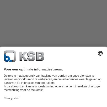
Productcatalogus
KSB SupremeServ: Spare Parts
KSB SupremeServ: