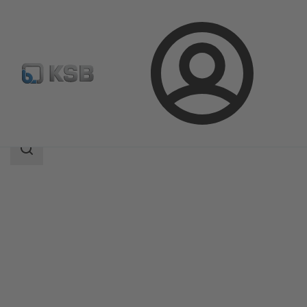
Aanmelding
Producten
Productcatalogus
ZJSVA/ZXSVA
Zoekgebied
Zoekgebied