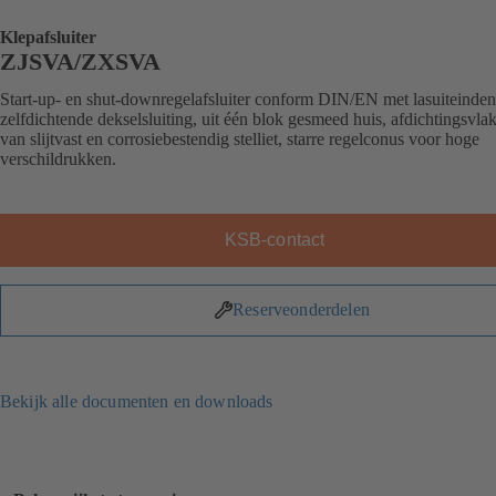
Klepafsluiter
ZJSVA/ZXSVA
Start-up- en shut-downregelafsluiter conform DIN/EN met lasuiteinden
zelfdichtende dekselsluiting, uit één blok gesmeed huis, afdichtingsvla
van slijtvast en corrosiebestendig stelliet, starre regelconus voor hoge
verschildrukken.
KSB-contact
Reserveonderdelen
Bekijk alle documenten en downloads