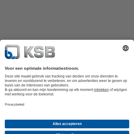
Productcatalogus
KSB SupremeServ: Spare Parts
KSB SupremeServ:
premium service voor pompen en afsluiters
Winkelwagen
Tools
Afvalwatertechniek
Watertechniek
Industrietechniek
Gebouwentechnie
Bedrijf
Informatie evenementen
Persinformatie
Career opportunities at