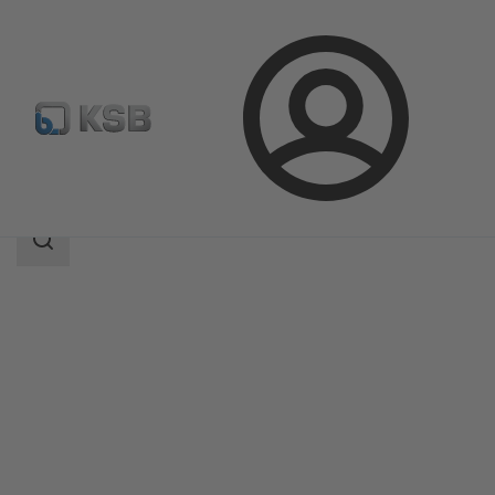
Aanmelding
Producten
Productcatalogus
BOACHEM-ZXA
Zoekgebied
Zoekgebied