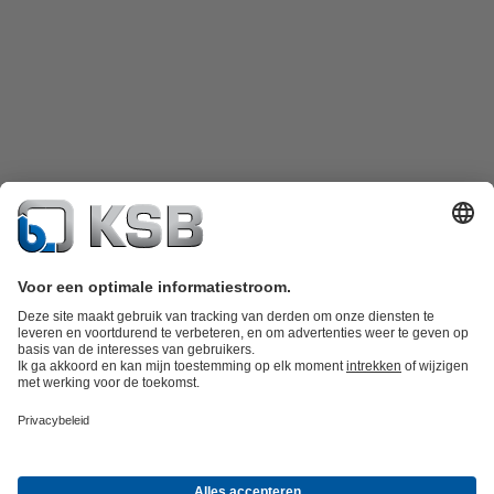
Productcatalogus
KSB SupremeServ: Spare Parts
KSB SupremeServ:
premium service voor pompen en afsluiters
Winkelwagen
Tools
Afvalwatertechniek
Watertechniek
Industrietechniek
Gebouwentechnie