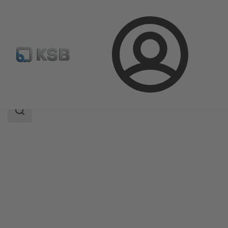
Aanmelding
Producten
Productcatalogus
BOA-H/HE/HV/HEV
Zoekgebied
Zoekgebied