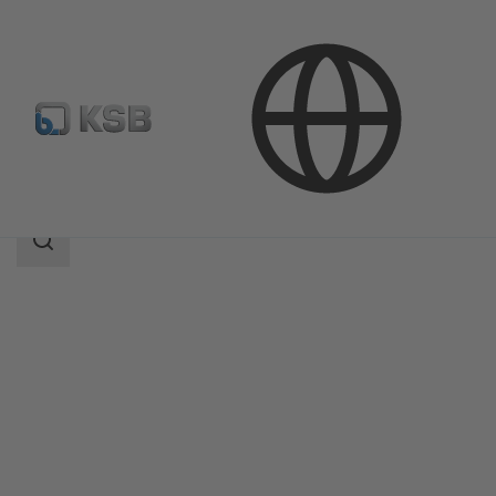
제품
제품 카탈로그
ISORIA 10/16
검
색
범
위
검
색
범
위