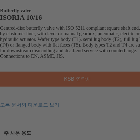
Butterfly valve
ISORIA 10/16
Centred-disc butterfly valve with ISO 5211 compliant square shaft end,
by elastomer liner, with lever or manual gearbox, pneumatic, electric or
hydraulic actuator. Wafer-type body (T1), semi-lug body (T2), full-lug
(T4) or flanged body with flat faces (T5). Body types T2 and T4 are su
for downstream dismantling and dead-end service with counterflange.
Connections to EN, ASME, JIS.
KSB 연락처
모든 문서와 다운로드 보기
주 사용 용도