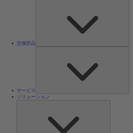
交
換
部
品
交換部品
サ
ー
ビ
ス
サービス
ソリューション
ソ
リ
ュ
ー
シ
ョ