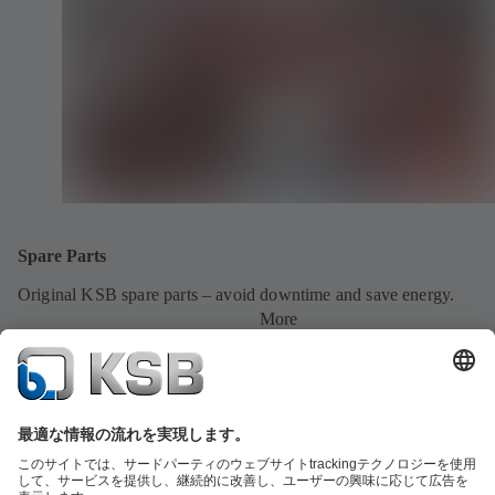
Spare Parts
Original KSB spare parts – avoid downtime and save energy.
More