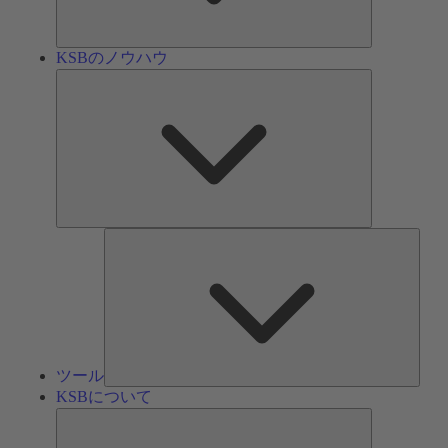
ン
KSBのノウハウ
KSB
の
ノ
ウ
ハ
ウ
ツ
ー
ル
ツール
KSBについて
KSB
に