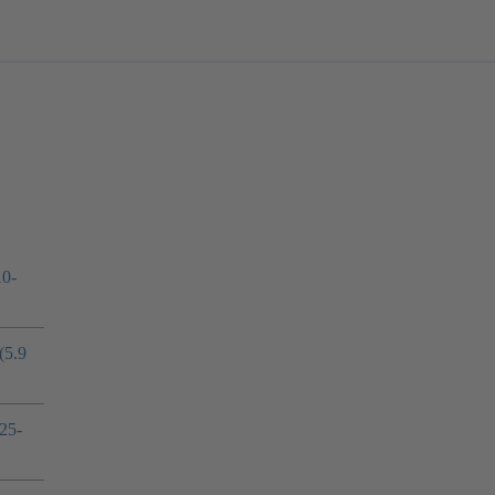
10-
(5.9
25-