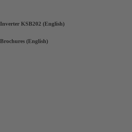
scheda)
una
nuova
scheda)
Inverter KSB202 (English)
Brochures (English)