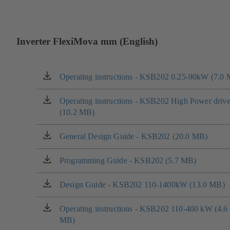
Inverter FlexiMova mm (English)
Operating instructions - KSB202 0.25-90kW (7.0
(si
apre
in
Operating instructions - KSB202 High Power drive
(si
una
(10.2 MB)
apre
nuova
in
scheda)
una
General Design Guide - KSB202 (20.0 MB)
(si
nuova
apre
scheda)
in
Programming Guide - KSB202 (5.7 MB)
(si
una
apre
nuova
in
Design Guide - KSB202 110-1400kW (13.0 MB)
(si
scheda)
una
apre
nuova
in
Operating instructions - KSB202 110-400 kW (4.6
(si
scheda)
una
MB)
apre
nuova