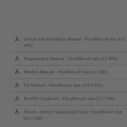
Design and Installation Manual - FlexiMova® mm (6.0
(si
MB)
apre
in
una
Programming Manual - FlexiMova® mm (3.6 MB)
(si
nuova
apre
scheda)
in
Modbus Manual - FlexiMova® mm (4.2 MB)
(si
una
apre
nuova
in
UL Manual - FlexiMova® mm (236.3 KB)
(si
scheda)
una
apre
nuova
in
ReelPRO Software - FlexiMova® mm (23.7 MB)
(si
scheda)
una
apre
nuova
in
Driver - Service Adapter (IrDA) for FlexiMova® mm
(si
scheda)
una
(11.2 MB)
apre
nuova
in