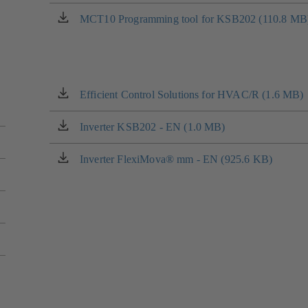
in
scheda)
una
MCT10 Programming tool for KSB202 (110.8 MB
(si
nuova
apre
scheda)
in
una
nuova
scheda)
Efficient Control Solutions for HVAC/R (1.6 MB)
(si
apre
in
Inverter KSB202 - EN (1.0 MB)
(si
una
apre
nuova
in
Inverter FlexiMova® mm - EN (925.6 KB)
(si
scheda)
una
apre
nuova
in
scheda)
una
nuova
scheda)