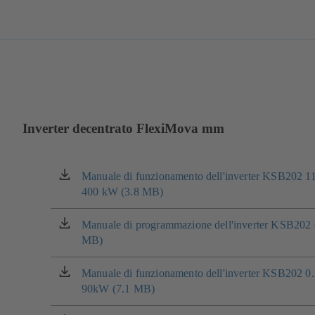
Inverter decentrato FlexiMova mm
Manuale di funzionamento dell'inverter KSB202 1
(si
400 kW (3.8 MB)
apre
in
una
Manuale di programmazione dell'inverter KSB202 
(si
nuova
MB)
apre
scheda)
in
una
Manuale di funzionamento dell'inverter KSB202 0.
(si
nuova
90kW (7.1 MB)
apre
scheda)
in