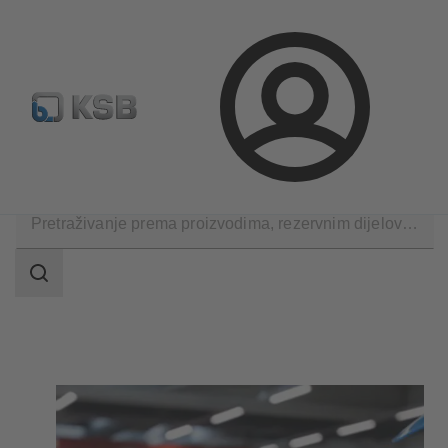
Konfiguriraj proizvod
Rezervni dijelovi – standardna pret
Prijava
Proizvodi
Raspon
pretraživanja
Raspon
pretraživanja