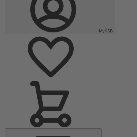
MyKSB
Menu
principal