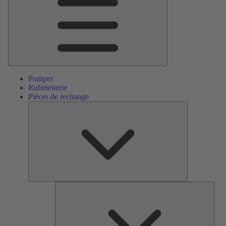
Pompes
Robinetterie
Pièces de rechange
Pièces
de
rechange
Serv