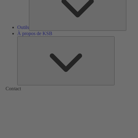
Outils
À propos de KSB
À
propos
de
KSB
Contact