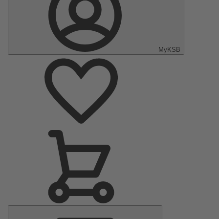
MyKSB
Menu
principal