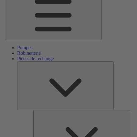
Pompes
Robinetterie
Pièces de rechange
Pièces
de
rechange
Serv