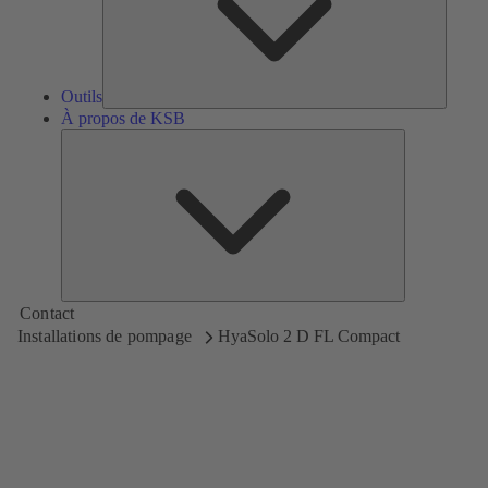
Outils
À propos de KSB
À
propos
de
KSB
Contact
Installations de pompage
HyaSolo 2 D FL Compact