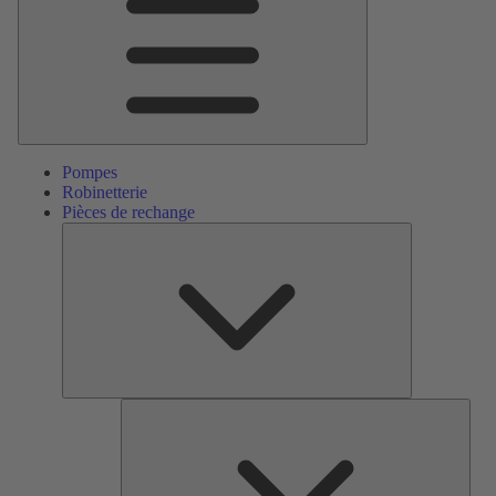
Pompes
Robinetterie
Pièces de rechange
Pièces
de
rechange
Serv