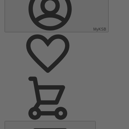
MyKSB
Menu
principal