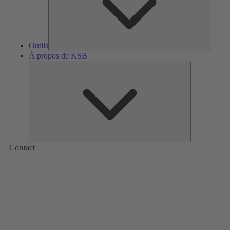
Outils
À propos de KSB
À
propos
de
KSB
Contact