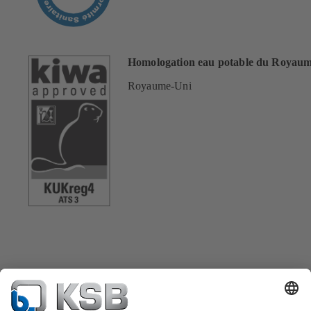
Homologation eau potable du Royau
Royaume-Uni