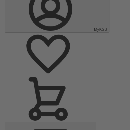
MyKSB
Menu
principal