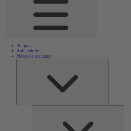
Pompes
Robinetterie
Pièces de rechange
Pièces
de
rechange
Serv