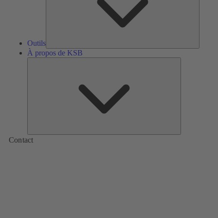
Outils
À propos de KSB
À
propos
de
KSB
Contact