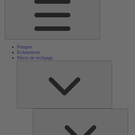
Pompes
Robinetterie
Pièces de rechange
Pièces
de
rechange
Serv