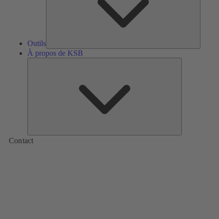
Outils
À propos de KSB
À
propos
de
KSB
Contact