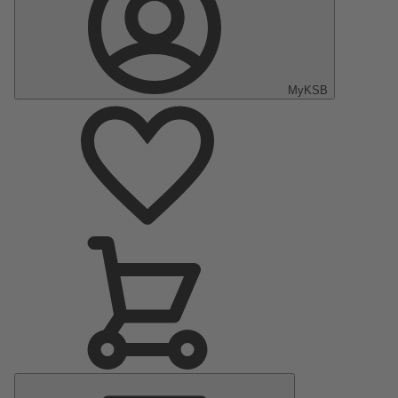
MyKSB
Menu
principal