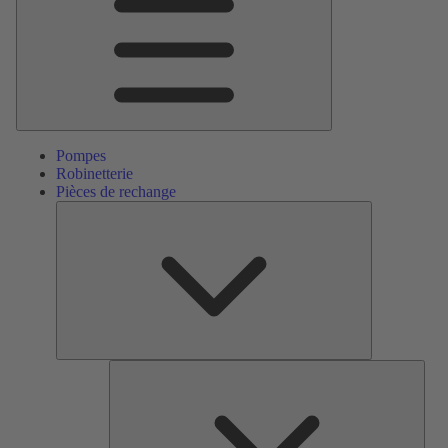
Pompes
Robinetterie
Pièces de rechange
Pièces
de
rechange
Serv