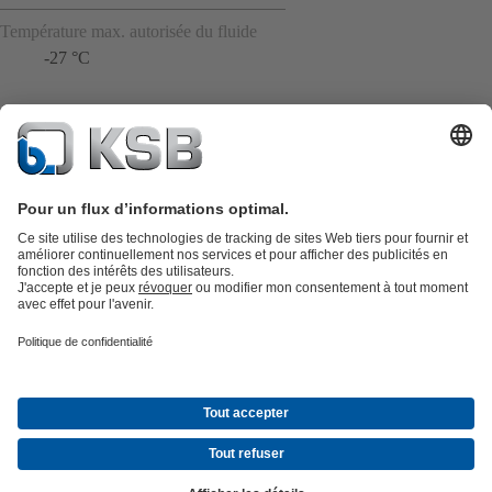
Température max. autorisée du fluide
-27 °C
Catalogue produits
KSB SupremeServ : Pièces de rechange
Premium
service : service premium pour les pompes et les robinets
Panier
Outils
Eaux usées
Eau propre
Industrie
Bâtiment
Énergie
À propos de KSB
Évènements
Presse
Carrières
Médias sociaux
© KSB Algérie Eurl