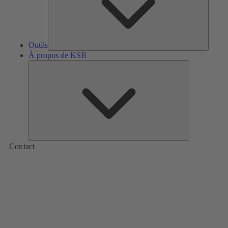
Outils
À propos de KSB
À
propos
de
KSB
Contact