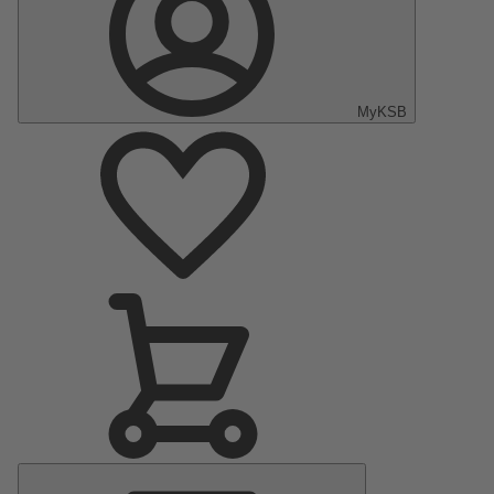
MyKSB
Menu
principal