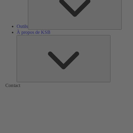
Outils
À propos de KSB
À
propos
de
KSB
Contact