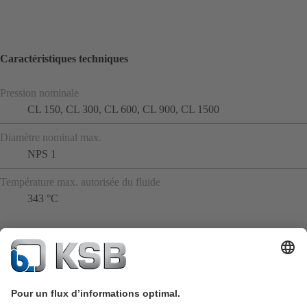
Caractéristiques techniques
Pression nominale
CL 150, CL 300, CL 600, CL 900, CL 1500
Diamètre nominal max.
NPS 1
Température max. autorisée du fluide
343 °C