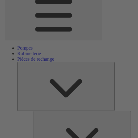
Pompes
Robinetterie
Pièces de rechange
Pièces
de
rechange
Serv