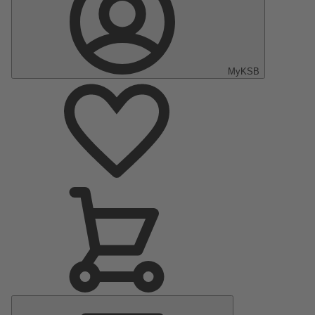
MyKSB
Menu
principal