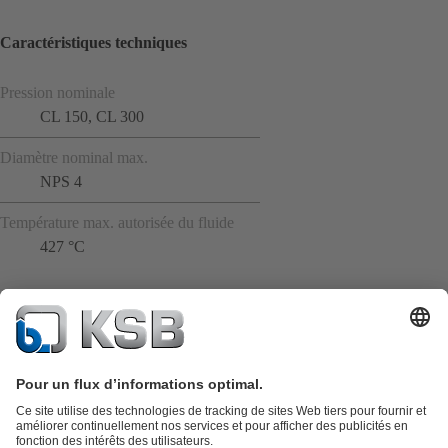
Caractéristiques techniques
Pression nominale
CL 150, CL 300
Diamètre nominal max.
NPS 4
Température max. autorisée du fluide
427 °C