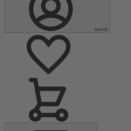
MyKSB
Menu
principal