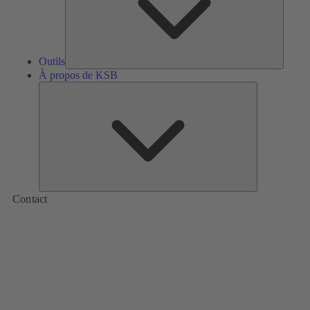
Outils
À propos de KSB
À
propos
de
KSB
Contact