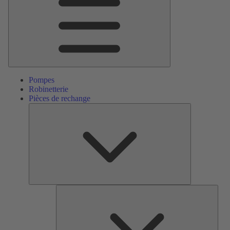
Pompes
Robinetterie
Pièces de rechange
Pièces
de
rechange
Serv