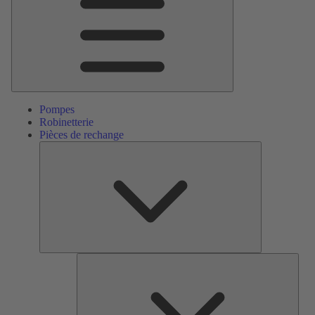
Pompes
Robinetterie
Pièces de rechange
Pièces
de
rechange
Serv