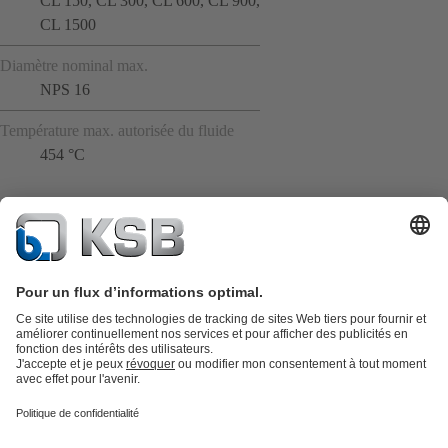
CL 150, CL 300, CL 600, CL 900,
CL 1500
Diamètre nominal max.
NPS 16
Température max. autorisée du fluide
454 °C