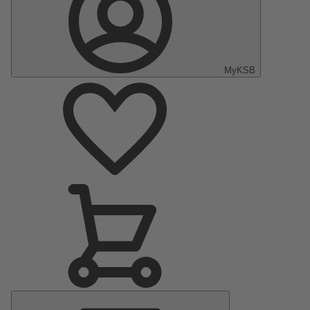
MyKSB
Menu
principal