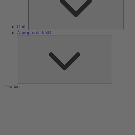
Outils
À propos de KSB
À
propos
de
KSB
Contact