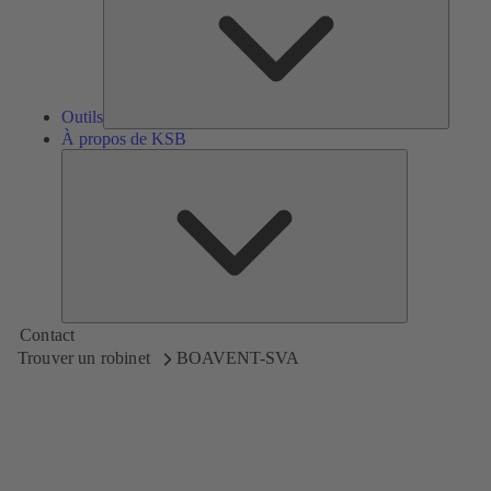
Outils
À propos de KSB
À
propos
de
KSB
Contact
Trouver un robinet
BOAVENT-SVA