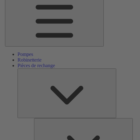
Menu
principal
Pompes
Robinetterie
Pièces de rechange
Pièces
de
rechange
Serv