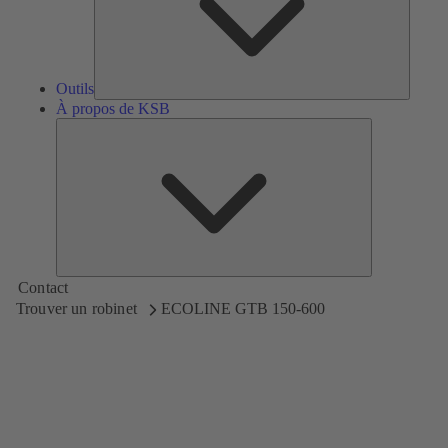
Outils
À propos de KSB
À
propos
de
KSB
Contact
Trouver un robinet
ECOLINE GTB 150-600