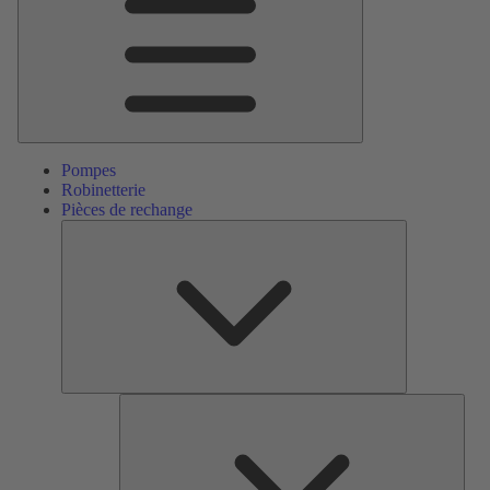
Pompes
Robinetterie
Pièces de rechange
Pièces
de
rechange
Serv