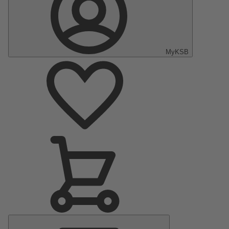
MyKSB
Menu
principal