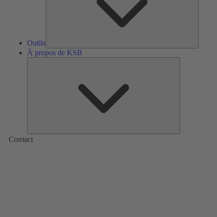
Outils
À propos de KSB
À
propos
de
KSB
Contact