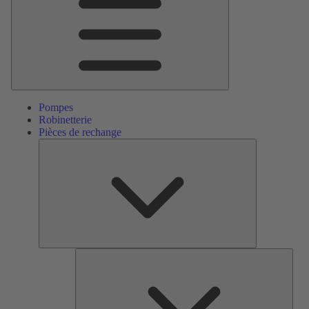
Pompes
Robinetterie
Pièces de rechange
Pièces
de
rechange
Serv