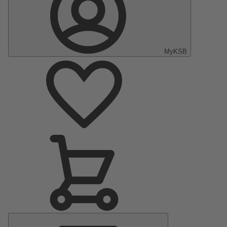
MyKSB
Menu
principal