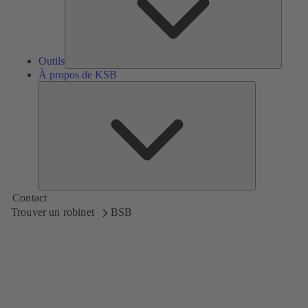
Outils
À propos de KSB
À
propos
de
KSB
Contact
Trouver un robinet
BSB