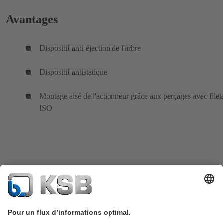
Avantages
Dispositif anti-éjection de l'arbre
Dispositif antistatique
Montage aisé de l'actionneur grâce aux perçages avec filet
ISO