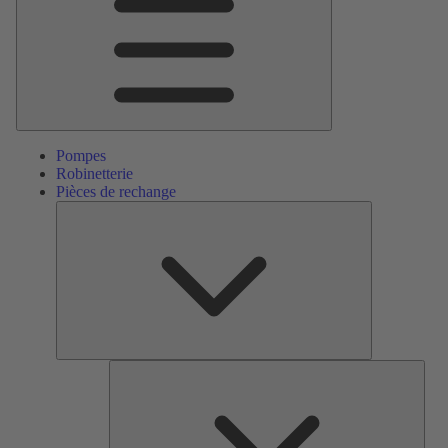
Pompes
Robinetterie
Pièces de rechange
Pièces
de
rechange
Serv