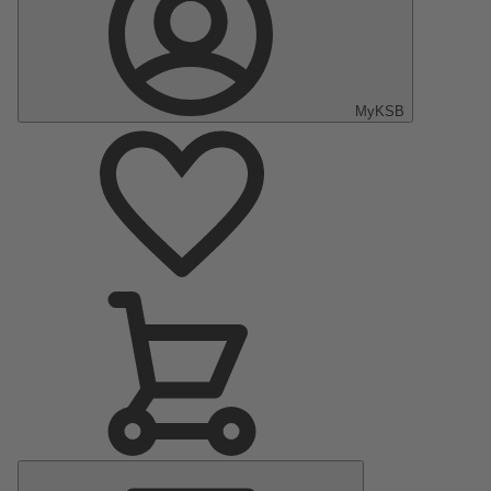
MyKSB
Menu
principal