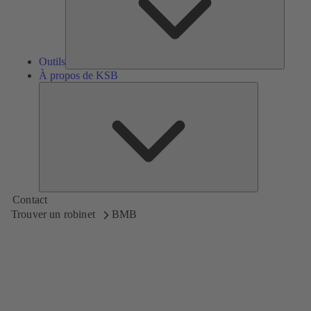
Outils
À propos de KSB
À
propos
de
KSB
Contact
Trouver un robinet
BMB