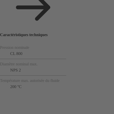
Caractéristiques techniques
Pression nominale
CL 800
Diamètre nominal max.
NPS 2
Température max. autorisée du fluide
200 °C