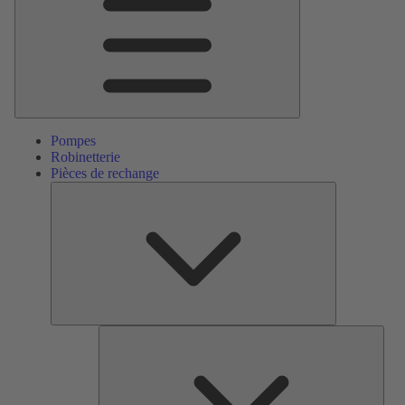
Pompes
Robinetterie
Pièces de rechange
Pièces
de
rechange
Serv