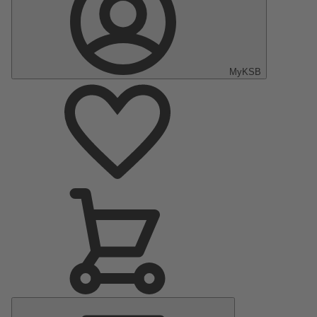
MyKSB
Menu
principal