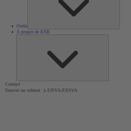
Outils
À propos de KSB
À
propos
de
KSB
Contact
Trouver un robinet
ZJSVA/ZXSVA