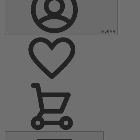
MyKSB
Menu
principal