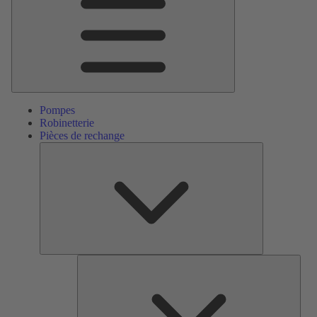
Pompes
Robinetterie
Pièces de rechange
Pièces
de
rechange
Serv