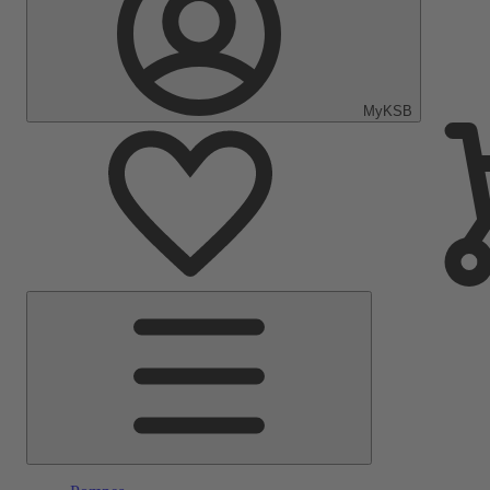
MyKSB
Menu
principal