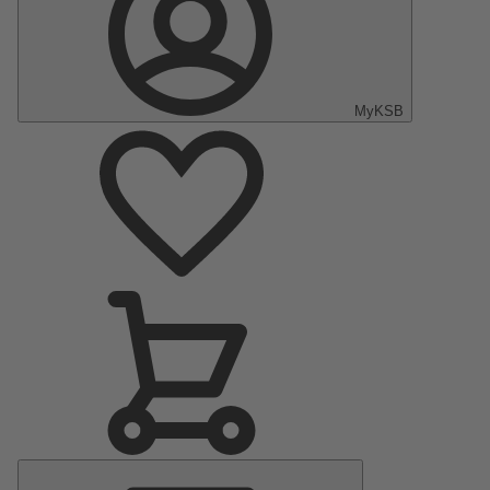
MyKSB
Menu
principal