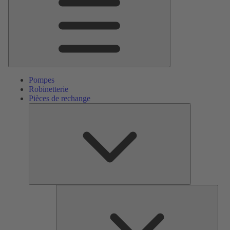
Pompes
Robinetterie
Pièces de rechange
Pièces
de
rechange
Serv