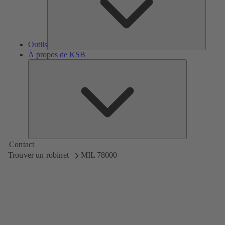
Outils
À propos de KSB
À
propos
de
KSB
Contact
Trouver un robinet
MIL 78000