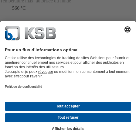
Température max. autorisée du fluide
566 °C
Catalogue produits
KSB SupremeServ : Pièces de rechange
Premium
service : service premium pour les pompes et les robinets
Panier
Outils
Eaux usées
Eau propre
Industrie
Bâtiment
Énergie
À propos de KSB
Évènements
Presse
Carrières
Médias sociaux
© KSB Algérie Eurl
Protection des données
Clause de non-responsabilité
Mentions