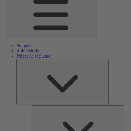
Pompes
Robinetterie
Pièces de rechange
Pièces
de
rechange
Serv