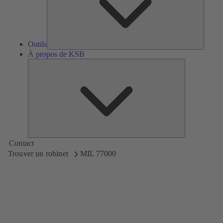
Outils
À propos de KSB
À
propos
de
KSB
Contact
Trouver un robinet
MIL 77000