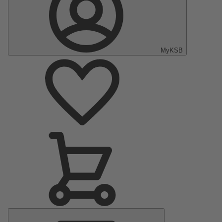
MyKSB
Menu
principal