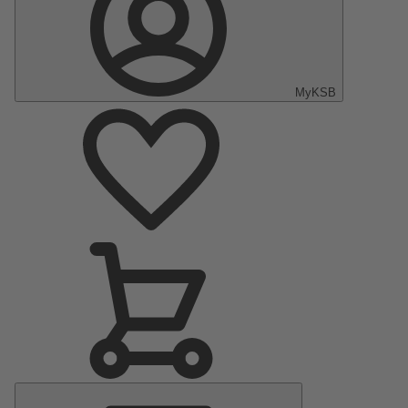
MyKSB
Menu
principal