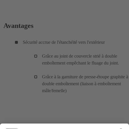
Avantages
Sécurité accrue de l'étanchéité vers l'extérieur
Grâce au joint de couvercle strié à double
emboîtement empêchant le fluage du joint.
Grâce à la garniture de presse-étoupe graphite à
double emboîtement (liaison à emboîtement
mâle/femelle)