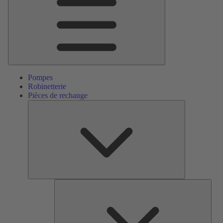
Pompes
Robinetterie
Pièces de rechange
Pièces
de
rechange
Serv