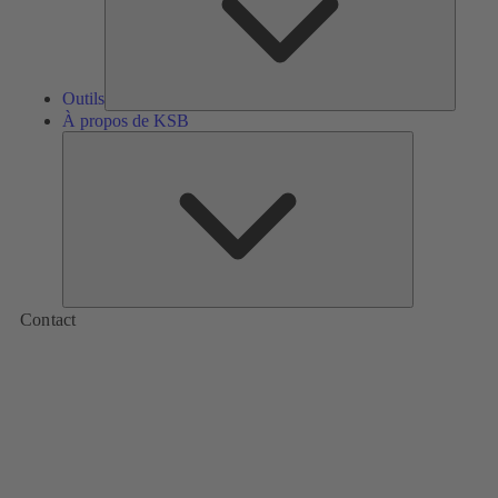
Outils
À propos de KSB
À
propos
de
KSB
Contact