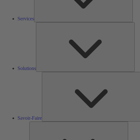
Services
Solu
Solutions
S
F
Savoir-Faire
Outils