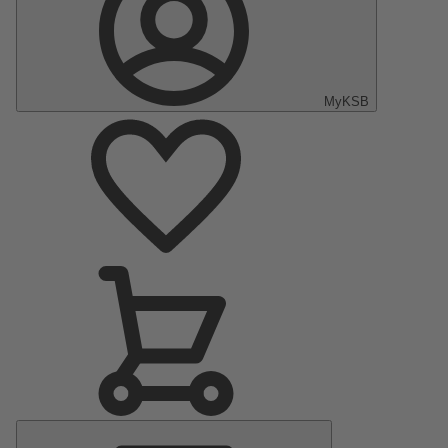
MyKSB
Menu
principal